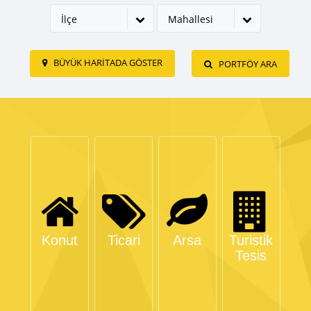
İlçe
Mahallesi
BÜYÜK HARITADA GÖSTER
PORTFÖY ARA
Konut
Ticari
Arsa
Turistik
Tesis