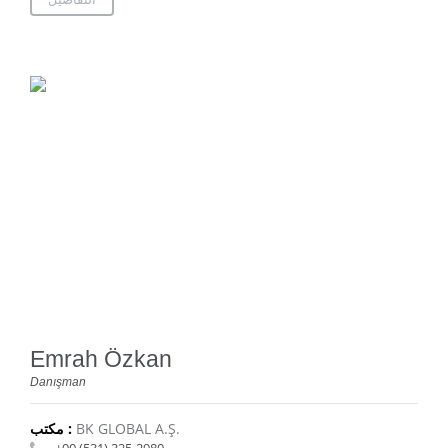
Emrah Özkan
Danışman
BK GLOBAL A.Ş.
مكتب :