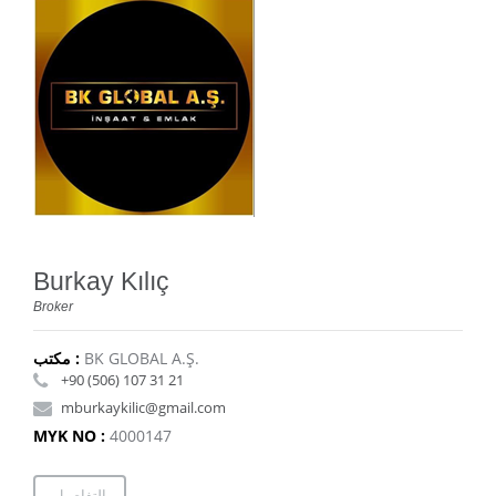
Burkay Kılıç
Broker
BK GLOBAL A.Ş.
مكتب :
+90 (506) 107 31 21
mburkaykilic@gmail.com
MYK NO :
4000147
التفاصيل